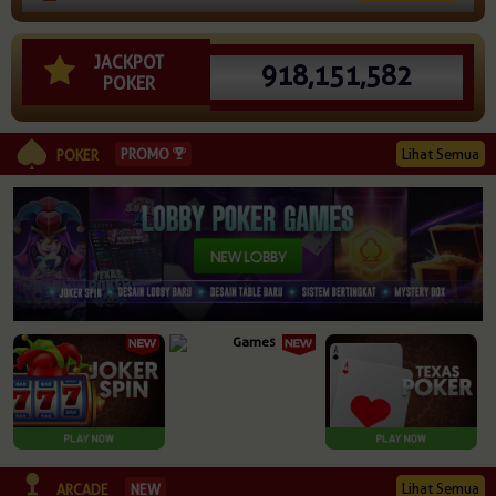
© Copyright 2026 d0minobetslots.net - All right reserved | 18+
JACKPOT
918,151,582
POKER
Lihat Semua
PROMO
POKER
Lihat Semua
NEW
ARCADE