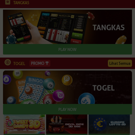
TANGKAS
Lihat Semua
PROMO
TOGEL