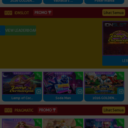
2026 GOLDEN...
Valhalla's ...
Poker mania
Lihat Semua
PROMO
IDNSLOT
Lamp of Cor...
Soda Man
2026 GOLDEN...
Lihat Semua
PROMO
PRAGMATIC