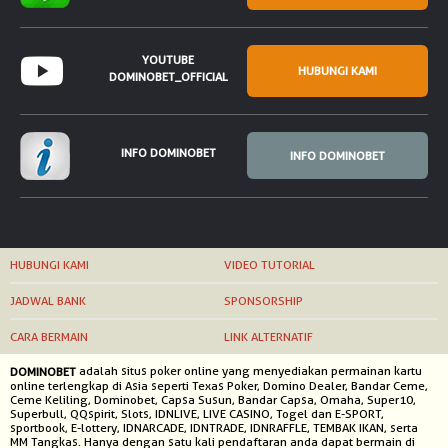
© Copyright 2026 d0minobetslots.net - All right reserved | 18+
YOUTUBE
HUBUNGI KAMI
DOMINOBET_OFFICIAL
INFO DOMINOBET
INFO DOMINOBET
HUBUNGI KAMI
VIDEO TUTORIAL
JADWAL BANK
SPONSORSHIP
CARA BERMAIN
LINK ALTERNATIF
adalah situs poker online yang menyediakan permainan kartu
DOMINOBET
online terlengkap di Asia seperti Texas Poker, Domino Dealer, Bandar Ceme,
Ceme Keliling, Dominobet, Capsa Susun, Bandar Capsa, Omaha, Super10,
Superbull, QQspirit, Slots, IDNLIVE, LIVE CASINO, Togel dan E-SPORT,
sportbook, E-lottery, IDNARCADE, IDNTRADE, IDNRAFFLE, TEMBAK IKAN, serta
MM Tangkas. Hanya dengan satu kali pendaftaran anda dapat bermain di