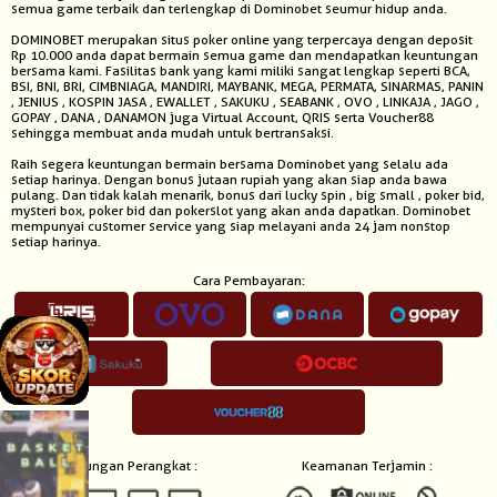
semua game terbaik dan terlengkap di Dominobet seumur hidup anda.
DOMINOBET merupakan situs poker online yang terpercaya dengan deposit
Rp 10.000 anda dapat bermain semua game dan mendapatkan keuntungan
bersama kami. Fasilitas bank yang kami miliki sangat lengkap seperti BCA,
BSI, BNI, BRI, CIMBNIAGA, MANDIRI, MAYBANK, MEGA, PERMATA, SINARMAS, PANIN
, JENIUS , KOSPIN JASA , EWALLET , SAKUKU , SEABANK , OVO , LINKAJA , JAGO ,
GOPAY , DANA , DANAMON juga Virtual Account, QRIS serta Voucher88
sehingga membuat anda mudah untuk bertransaksi.
Raih segera keuntungan bermain bersama Dominobet yang selalu ada
setiap harinya. Dengan bonus jutaan rupiah yang akan siap anda bawa
pulang. Dan tidak kalah menarik, bonus dari lucky spin , big small , poker bid,
mysteri box, poker bid dan pokerslot yang akan anda dapatkan. Dominobet
mempunyai customer service yang siap melayani anda 24 jam nonstop
setiap harinya.
Cara Pembayaran:
Dukungan Perangkat :
Keamanan Terjamin :