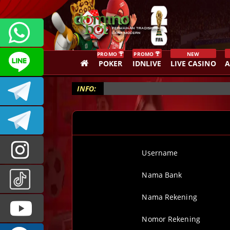
+6287840533351
PROMO
PROMO
NEW
CSDOMINOBET
POKER
IDNLIVE
LIVE CASINO
A
INFO:
Dominobetofficial
DOMINOBET_OFFICIAL
dominobet_ofc
Username
Nama Bank
@dominobet_ofc
Nama Rekening
DOMINOBET_OFFICIAL
Nomor Rekening