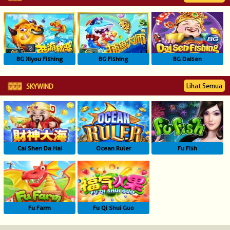
BG Xiyou Fishing
BG Fishing
BG Daisen
Lihat Semua
SKYWIND
Cai Shen Da Hai
Ocean Ruler
Fu Fish
Fu Farm
Fu Qi Shui Guo