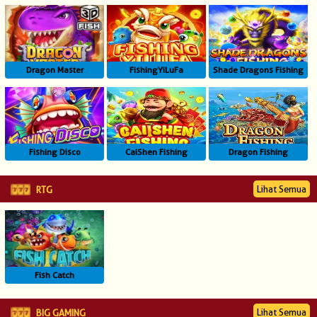
Dragon Master
FishingYiLuFa
Shade Dragons Fishing
Fishing Disco
CaiShen Fishing
Dragon Fishing
Lihat Semua
RTG
Fish Catch
Lihat Semua
BIG GAMING